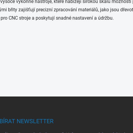
vysoce výkonné nástroje, které nabízejí širokou škálu možností 
břity zajišťují precizní zpracování materiálů, jako jsou dřevot
u pro CNC stroje a poskytují snadné nastavení a údržbu.
BÍRAT NEWSLETTER