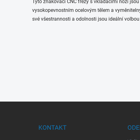
Tyto znakovací CNC frézy s vkládacími noži jsou 
vysokopevnostním ocelovým tělem a vyměnitelnými 
své všestrannosti a odolnosti jsou ideální volbo
Z
á
p
a
KONTAKT
ODE
t
í