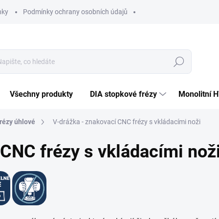
nky
Podmínky ochrany osobních údajů
Hledat
Všechny produkty
DIA stopkové frézy
Monolitní 
rézy úhlové
V-drážka - znakovací CNC frézy s vkládacími noži
 CNC frézy s vkládacími nož