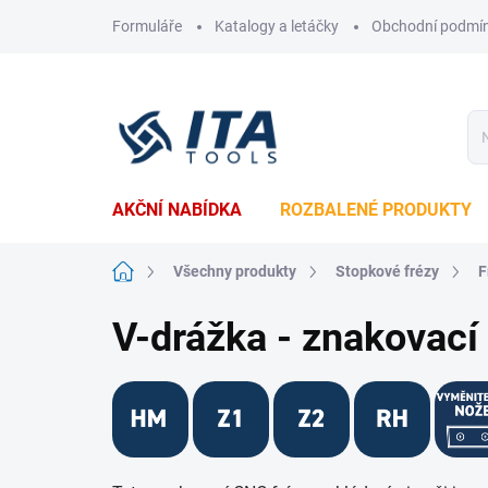
Přejít
Formuláře
Katalogy a letáčky
Obchodní podmí
na
obsah
AKČNÍ NABÍDKA
ROZBALENÉ PRODUKTY
Domů
Všechny produkty
Stopkové frézy
F
V-drážka - znakovací