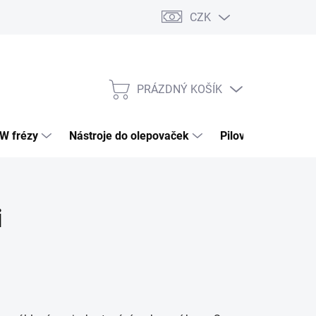
CZK
PRÁZDNÝ KOŠÍK
NÁKUPNÍ
KOŠÍK
HW frézy
Nástroje do olepovaček
Pilové kotouče
i