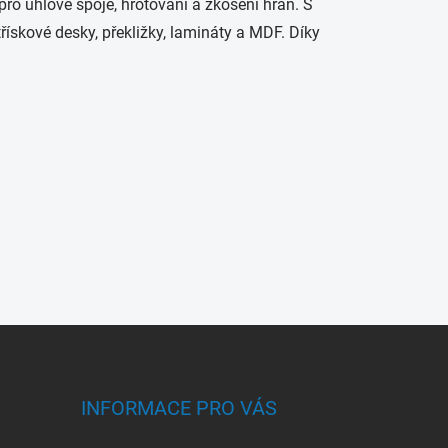
pro úhlové spoje, hrotování a zkosení hran. S
řískové desky, překližky, lamináty a MDF. Díky
INFORMACE PRO VÁS