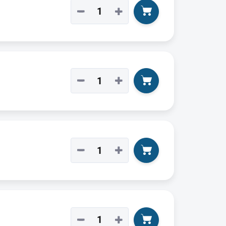
−
+
−
+
−
+
−
+