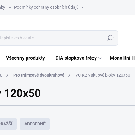
nky
Podmínky ochrany osobních údajů
Hledat
Všechny produkty
DIA stopkové frézy
Monolitní 
NC
Pro trámcové dvoukruhové
VC-K2 Vakuové bloky 120x50
y 120x50
RAŽŠÍ
ABECEDNĚ