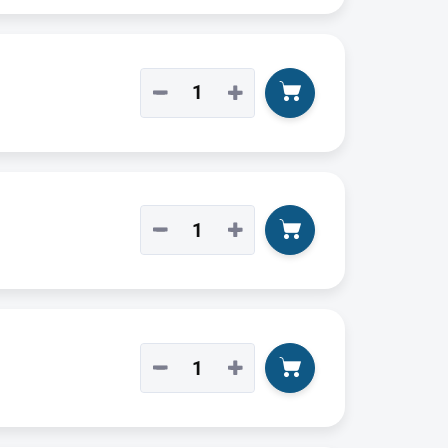
−
+
−
+
−
+