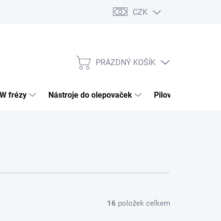
CZK
PRÁZDNÝ KOŠÍK
NÁKUPNÍ
KOŠÍK
HW frézy
Nástroje do olepovaček
Pilové kotouče
16
položek celkem