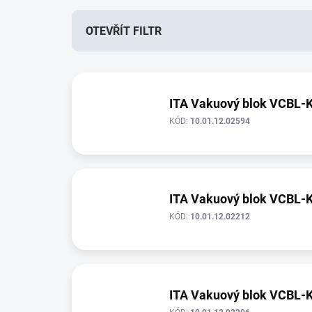
n
í
OTEVŘÍT FILTR
p
r
V
o
ý
d
p
ITA Vakuový blok VCBL-
u
i
k
KÓD:
10.01.12.02594
s
t
p
ů
r
o
d
ITA Vakuový blok VCBL-
u
KÓD:
10.01.12.02212
k
t
ů
ITA Vakuový blok VCBL-