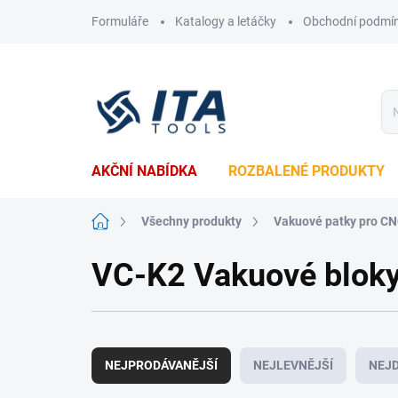
Přejít
Formuláře
Katalogy a letáčky
Obchodní podmí
na
obsah
AKČNÍ NABÍDKA
ROZBALENÉ PRODUKTY
Domů
Všechny produkty
Vakuové patky pro C
VC-K2 Vakuové blok
Ř
a
NEJPRODÁVANĚJŠÍ
NEJLEVNĚJŠÍ
NEJD
z
e