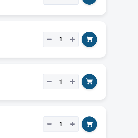
−
+
−
+
−
+