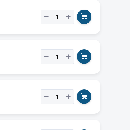
−
+
−
+
−
+