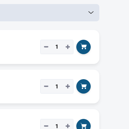
−
+
−
+
−
+