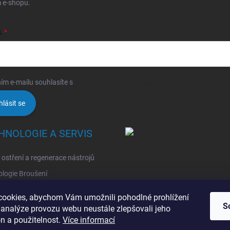
 e-shopu.
L
ím e-mailu souhlasíte s
podmínkami ochrany osobních údajů
hlásit se
HNOLOGIE A SERVIS
, ostření a regenerace nástrojů
logie Broušení
logie Erodovaní
ookies, abychom Vám umožnili pohodlné prohlížení
logie Laserová Ablace
S
 analýze provozu webu neustále zlepšovali jeho
n a použitelnost.
Více informací