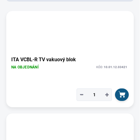
d
u
V
k
ý
t
p
ů
i
s
p
r
o
ITA VCBL-R TV vakuový blok
d
NA OBJEDNÁNÍ
KÓD:
10.01.12.03421
u
k
t
ů
−
+