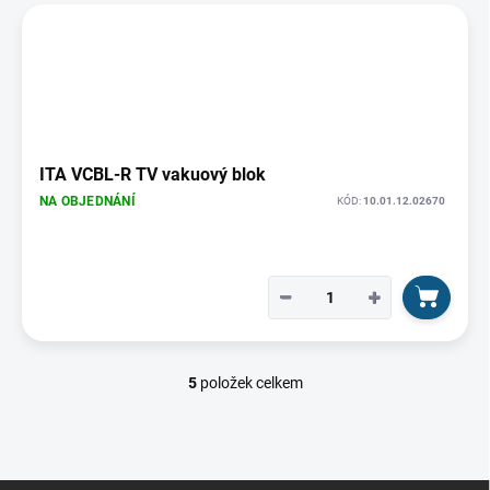
ITA VCBL-R TV vakuový blok
NA OBJEDNÁNÍ
KÓD:
10.01.12.02670
−
+
5
položek celkem
O
v
l
á
d