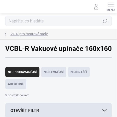
Přejít
na
obsah
Hledat
VC-R pro rastrové stoly
VCBL-R Vakuové upínače 160x160
Ř
a
NEJPRODÁVANĚJŠÍ
NEJLEVNĚJŠÍ
NEJDRAŽŠÍ
z
e
ABECEDNĚ
n
í
5
položek celkem
p
r
OTEVŘÍT FILTR
o