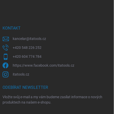
Z
a
á
c
p
í
p
a
r
t
v
í
KONTAKT
k
y
kancelar
@
itatools.cz
v
ý
+420 548 226 252
p
i
+420 604 774 784
s
u
https://www.facebook.com/itatools.cz
itatools.cz
ODEBÍRAT NEWSLETTER
Vložte svůj e-mail a my vám budeme zasílat informace o nových
produktech na našem e-shopu.