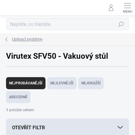
Přejít
na
obsah
Hledat
Upínací systémy
Virutex SFV50 - Vakuový stůl
Ř
a
NEJPRODÁVANĚJŠÍ
NEJLEVNĚJŠÍ
NEJDRAŽŠÍ
z
e
ABECEDNĚ
n
í
1
položek celkem
p
r
OTEVŘÍT FILTR
o