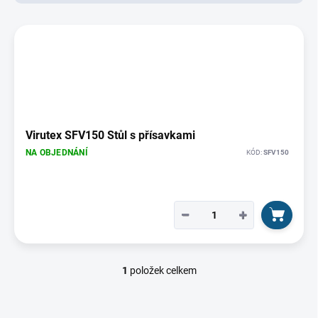
d
u
V
k
ý
t
p
ů
i
s
p
r
o
Virutex SFV150 Stůl s přísavkami
d
NA OBJEDNÁNÍ
KÓD:
SFV150
u
k
t
ů
−
+
1
položek celkem
O
v
l
á