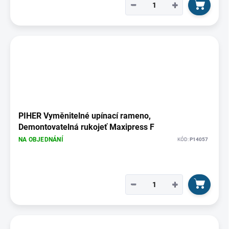
−
+
PIHER Vyměnitelné upínací rameno,
Demontovatelná rukojeť Maxipress F
NA OBJEDNÁNÍ
KÓD:
P14057
−
+