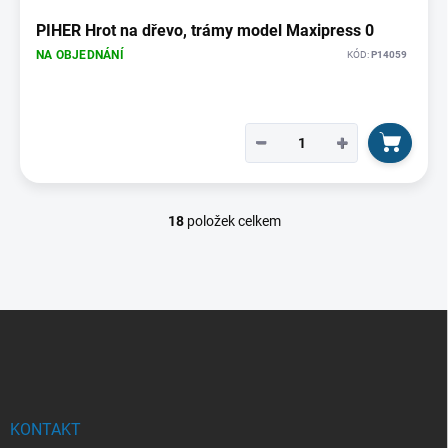
PIHER Hrot na dřevo, trámy model Maxipress 0
NA OBJEDNÁNÍ
KÓD:
P14059
−
+
18
položek celkem
O
v
l
á
d
Z
a
á
c
p
í
p
a
r
t
v
í
KONTAKT
k