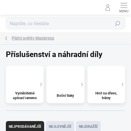
Přejít
na
obsah
Hledat
Pístní svěrky Maxipress
Příslušenství a náhradní díly
Vyměnitelné
Hrot na dřevo,
Boční tlaky
upínací rameno
trámy
Ř
a
NEJPRODÁVANĚJŠÍ
NEJLEVNĚJŠÍ
NEJDRAŽŠÍ