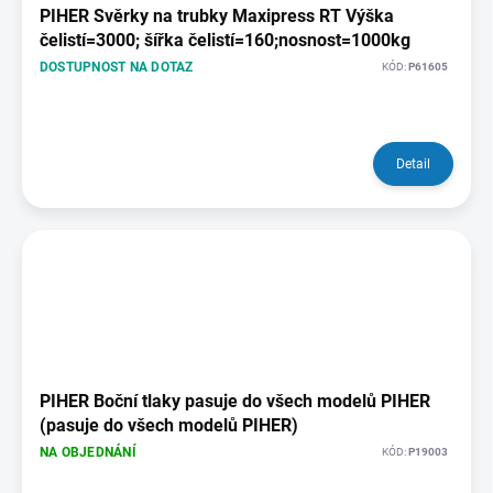
PIHER Svěrky na trubky Maxipress RT Výška
čelistí=3000; šířka čelistí=160;nosnost=1000kg
DOSTUPNOST NA DOTAZ
KÓD:
P61605
Detail
PIHER Boční tlaky pasuje do všech modelů PIHER
(pasuje do všech modelů PIHER)
NA OBJEDNÁNÍ
KÓD:
P19003