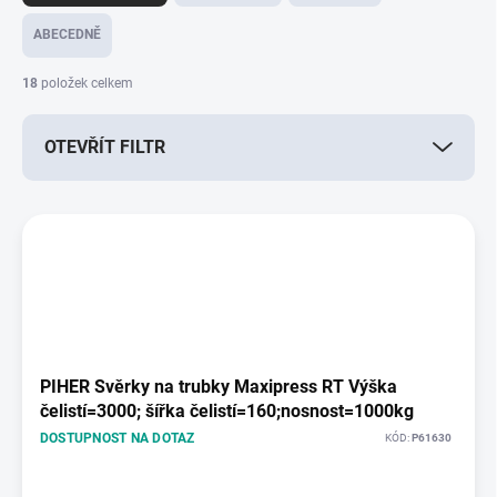
z
e
ABECEDNĚ
n
í
18
položek celkem
p
r
OTEVŘÍT FILTR
o
d
u
V
k
ý
t
p
ů
i
s
p
r
o
PIHER Svěrky na trubky Maxipress RT Výška
d
čelistí=3000; šířka čelistí=160;nosnost=1000kg
u
DOSTUPNOST NA DOTAZ
KÓD:
P61630
k
t