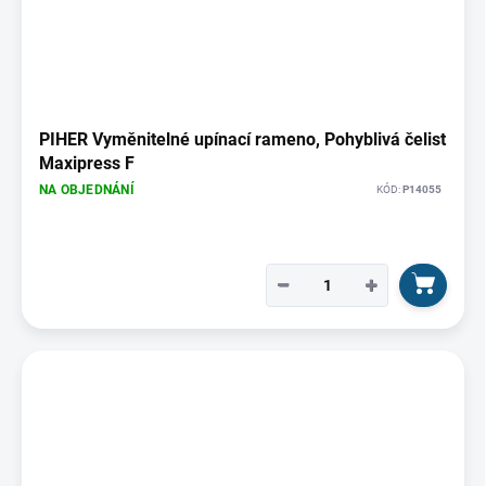
PIHER Vyměnitelné upínací rameno, Pohyblivá čelist
Maxipress F
NA OBJEDNÁNÍ
KÓD:
P14055
−
+