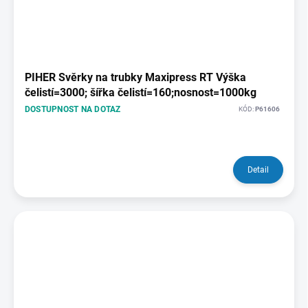
PIHER Svěrky na trubky Maxipress RT Výška
čelistí=3000; šířka čelistí=160;nosnost=1000kg
DOSTUPNOST NA DOTAZ
KÓD:
P61606
Detail