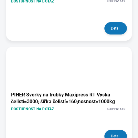
DOSTUPNOST NA DOTAZ
KÓD:
P61612
Detail
PIHER Svěrky na trubky Maxipress RT Výška
čelistí=3000; šířka čelistí=160;nosnost=1000kg
DOSTUPNOST NA DOTAZ
KÓD:
P61610
Detail