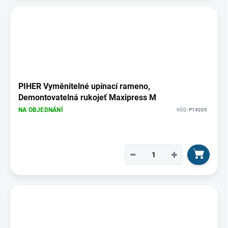
PIHER Vyměnitelné upínací rameno,
Demontovatelná rukojeť Maxipress M
NA OBJEDNÁNÍ
KÓD:
P14203
−
+