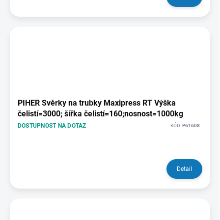
PIHER Svěrky na trubky Maxipress RT Výška
čelistí=3000; šířka čelistí=160;nosnost=1000kg
DOSTUPNOST NA DOTAZ
KÓD:
P61608
Detail