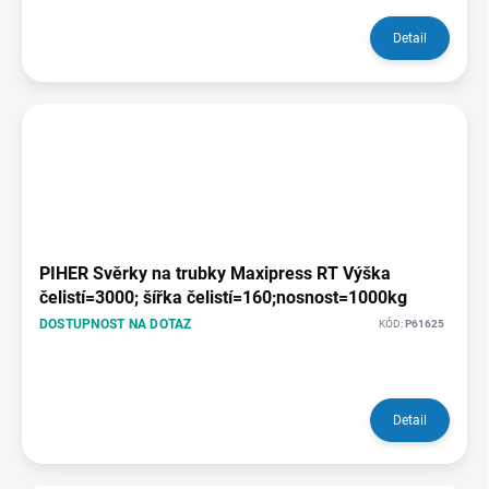
ů
Detail
PIHER Svěrky na trubky Maxipress RT Výška
čelistí=3000; šířka čelistí=160;nosnost=1000kg
DOSTUPNOST NA DOTAZ
KÓD:
P61625
Detail