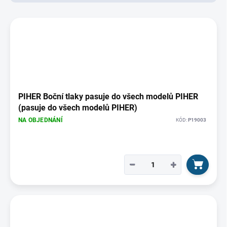
d
u
V
k
ý
t
p
ů
i
s
p
r
o
PIHER Boční tlaky pasuje do všech modelů PIHER
d
(pasuje do všech modelů PIHER)
u
NA OBJEDNÁNÍ
KÓD:
P19003
k
t
ů
−
+