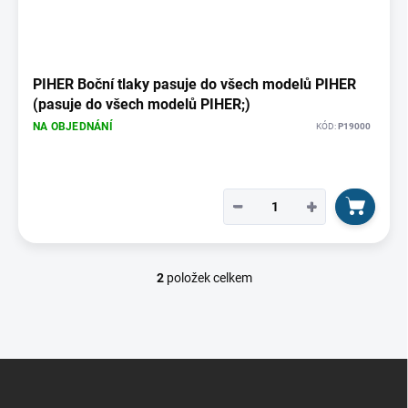
PIHER Boční tlaky pasuje do všech modelů PIHER
(pasuje do všech modelů PIHER;)
NA OBJEDNÁNÍ
KÓD:
P19000
−
+
2
položek celkem
O
v
l
á
d
Z
a
á
c
í